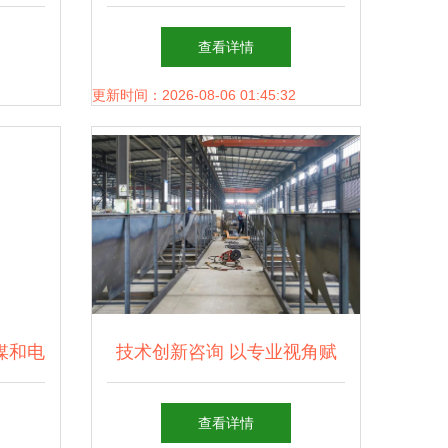
用
掌握导向行前指南视角视角实
查看详情
用手册 +。精确《绝地求生
更新时间：2026-08-06 01:45:32
+定向突破手册精要》
媒和电
技术创新咨询 以专业视角赋
咨询的
能行业发展
查看详情